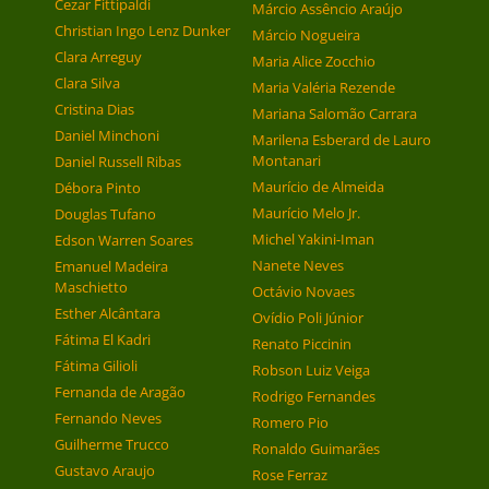
Cezar Fittipaldi
Márcio Assêncio Araújo
Christian Ingo Lenz Dunker
Márcio Nogueira
Clara Arreguy
Maria Alice Zocchio
Clara Silva
Maria Valéria Rezende
Cristina Dias
Mariana Salomão Carrara
Daniel Minchoni
Marilena Esberard de Lauro
Montanari
Daniel Russell Ribas
Maurício de Almeida
Débora Pinto
Maurício Melo Jr.
Douglas Tufano
Michel Yakini-Iman
Edson Warren Soares
Nanete Neves
Emanuel Madeira
Maschietto
Octávio Novaes
Esther Alcântara
Ovídio Poli Júnior
Fátima El Kadri
Renato Piccinin
Fátima Gilioli
Robson Luiz Veiga
Fernanda de Aragão
Rodrigo Fernandes
Fernando Neves
Romero Pio
Guilherme Trucco
Ronaldo Guimarães
Gustavo Araujo
Rose Ferraz