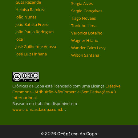
Guta Rezende
Sergia Alves
Heloísa Ramirez
Sergio Gonçalves
João Nunes
Tiago Novaes
João Batista Freire
Toninho Lima
João Paulo Rodrigues
Veronica Botelho
Joca
Wagner Hilário
José Guilherme Vereza
Wander Cairo Levy
José Luiz Finhana
Wilton Santana
Crônicas da Copa
está licenciado com uma Licença
Creative
Commons - Atribuição-NãoComercial-SemDerivações 4.0
Internacional
.
Baseado no trabalho disponível em
www.cronicasdacopa.com.br
.
© 2026 Crônicas da Copa