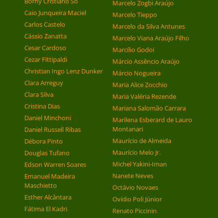
Borny Cristiano So
Marcelo Zogbi Araújo
Caio Junqueira Maciel
Marcelo Tieppo
Carlos Castelo
Marcelo da Silva Antunes
Cássio Zanatta
Marcelo Viana Araújo Filho
Cesar Cardoso
Marcílio Godoi
Cezar Fittipaldi
Márcio Assêncio Araújo
Christian Ingo Lenz Dunker
Márcio Nogueira
Clara Arreguy
Maria Alice Zocchio
Clara Silva
Maria Valéria Rezende
Cristina Dias
Mariana Salomão Carrara
Daniel Minchoni
Marilena Esberard de Lauro
Montanari
Daniel Russell Ribas
Maurício de Almeida
Débora Pinto
Maurício Melo Jr.
Douglas Tufano
Michel Yakini-Iman
Edson Warren Soares
Nanete Neves
Emanuel Madeira
Maschietto
Octávio Novaes
Esther Alcântara
Ovídio Poli Júnior
Fátima El Kadri
Renato Piccinin