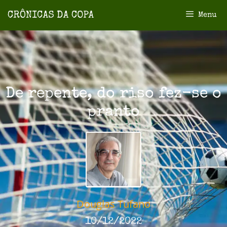
Menu
De repente, do riso fez-se o
pranto
Douglas Tufano
10/12/2022