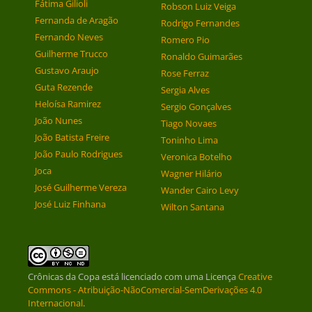
Fátima Gilioli
Robson Luiz Veiga
Fernanda de Aragão
Rodrigo Fernandes
Fernando Neves
Romero Pio
Guilherme Trucco
Ronaldo Guimarães
Gustavo Araujo
Rose Ferraz
Guta Rezende
Sergia Alves
Heloísa Ramirez
Sergio Gonçalves
João Nunes
Tiago Novaes
João Batista Freire
Toninho Lima
João Paulo Rodrigues
Veronica Botelho
Joca
Wagner Hilário
José Guilherme Vereza
Wander Cairo Levy
José Luiz Finhana
Wilton Santana
Crônicas da Copa
está licenciado com uma Licença
Creative
Commons - Atribuição-NãoComercial-SemDerivações 4.0
Internacional
.