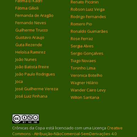
Fátima El Kadri
Renato Piccinin
Fátima Gilioli
Robson Luiz Veiga
Fernanda de Aragão
Rodrigo Fernandes
Fernando Neves
Romero Pio
Guilherme Trucco
Ronaldo Guimarães
Gustavo Araujo
Rose Ferraz
Guta Rezende
Sergia Alves
Heloísa Ramirez
Sergio Gonçalves
João Nunes
Tiago Novaes
João Batista Freire
Toninho Lima
João Paulo Rodrigues
Veronica Botelho
Joca
Wagner Hilário
José Guilherme Vereza
Wander Cairo Levy
José Luiz Finhana
Wilton Santana
Crônicas da Copa
está licenciado com uma Licença
Creative
Commons - Atribuição-NãoComercial-SemDerivações 4.0