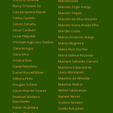
Marcela Dias
Borny Cristiano So
Marcelo Zogbi Araújo
Caio Junqueira Maciel
Marcelo Tieppo
Carlos Castelo
Marcelo da Silva Antunes
Cássio Zanatta
Marcelo Viana Araújo Filho
Cesar Cardoso
Marcílio Godoi
Cezar Fittipaldi
Márcio Assêncio Araújo
Christian Ingo Lenz Dunker
Márcio Nogueira
Clara Arreguy
Maria Alice Zocchio
Clara Silva
Maria Valéria Rezende
Cristina Dias
Mariana Salomão Carrara
Daniel Minchoni
Marilena Esberard de
Lauro Montanari
Daniel Russell Ribas
Maurício de Almeida
Débora Pinto
Maurício Melo Jr.
Douglas Tufano
Michel Yakini-Iman
Edson Warren Soares
Nanete Neves
Emanuel Madeira
Maschietto
Octávio Novaes
Esther Alcântara
Ovídio Poli Júnior