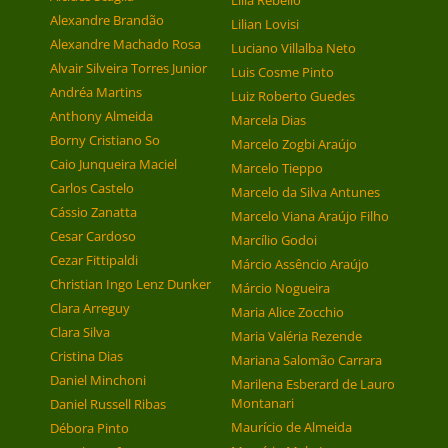
Lília Rebello
Alexandre Brandão
Lilian Lovisi
Alexandre Machado Rosa
Luciano Villalba Neto
Alvair Silveira Torres Junior
Luis Cosme Pinto
Andréa Martins
Luiz Roberto Guedes
Anthony Almeida
Marcela Dias
Borny Cristiano So
Marcelo Zogbi Araújo
Caio Junqueira Maciel
Marcelo Tieppo
Carlos Castelo
Marcelo da Silva Antunes
Cássio Zanatta
Marcelo Viana Araújo Filho
Cesar Cardoso
Marcílio Godoi
Cezar Fittipaldi
Márcio Assêncio Araújo
Christian Ingo Lenz Dunker
Márcio Nogueira
Clara Arreguy
Maria Alice Zocchio
Clara Silva
Maria Valéria Rezende
Cristina Dias
Mariana Salomão Carrara
Daniel Minchoni
Marilena Esberard de Lauro
Montanari
Daniel Russell Ribas
Maurício de Almeida
Débora Pinto