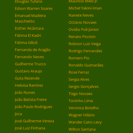
Maurício Melo Jr.
Douglas Tufano
Michel Yakini-Iman
Edson Warren Soares
Nanete Neves
Emanuel Madeira
Maschietto
Octávio Novaes
Esther Alcântara
Ovídio Poli Júnior
Fátima El Kadri
Renato Piccinin
Fátima Gilioli
Robson Luiz Veiga
Fernanda de Aragão
Rodrigo Fernandes
Fernando Neves
Romero Pio
Guilherme Trucco
Ronaldo Guimarães
Gustavo Araujo
Rose Ferraz
Guta Rezende
Sergia Alves
Heloísa Ramirez
Sergio Gonçalves
João Nunes
Tiago Novaes
João Batista Freire
Toninho Lima
João Paulo Rodrigues
Veronica Botelho
Joca
Wagner Hilário
José Guilherme Vereza
Wander Cairo Levy
José Luiz Finhana
Wilton Santana