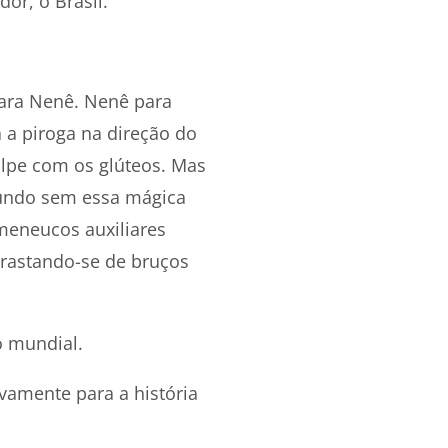
or, o Brasil.
ara Nenê. Nenê para
 a piroga na direção do
olpe com os glúteos. Mas
o mundo sem essa mágica
rmeneucos auxiliares
rrastando-se de bruços
o mundial.
ivamente para a história