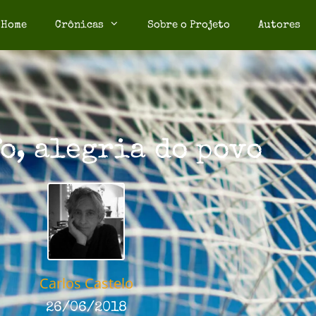
Home
Crônicas
Sobre o Projeto
Autores
o, alegria do povo
Carlos Castelo
26/06/2018