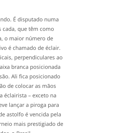
mundo. É disputado numa
es cada, que têm como
ia, o maior número de
ivo é chamado de éclair.
ticais, perpendiculares ao
faixa branca posicionada
o. Ali fica posicionado
são de colocar as mãos
 éclairista – exceto na
ve lançar a piroga para
e astolfo é vencida pela
rneio mais prestigiado de