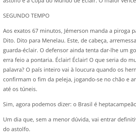
astolfo é a Copa do Mundo de Éclair. O maior venced
SEGUNDO TEMPO
Aos exatos 67 minutos, Jémerson manda a piroga p
Dito. Dito para Menelau. Este, de cabeça, arremessa
guarda-éclair. O defensor ainda tenta dar-lhe um g
erra feio a pontaria. Éclair! Éclair! O que seria d
palavra? O país inteiro vai à loucura quando os he
confirmam o fim da peleja, jogando-se no chão e a
até os túneis.
Sim, agora podemos dizer: o Brasil é heptacampeã
Um dia que, sem a menor dúvida, vai entrar definit
do astolfo.