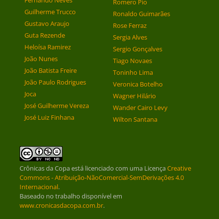
Fernando Neves
Romero Pio
Guilherme Trucco
Ronaldo Guimarães
Gustavo Araujo
Rose Ferraz
Guta Rezende
Sergia Alves
Heloísa Ramirez
Sergio Gonçalves
João Nunes
Tiago Novaes
João Batista Freire
Toninho Lima
João Paulo Rodrigues
Veronica Botelho
Joca
Wagner Hilário
José Guilherme Vereza
Wander Cairo Levy
José Luiz Finhana
Wilton Santana
Crônicas da Copa
está licenciado com uma Licença
Creative
Commons - Atribuição-NãoComercial-SemDerivações 4.0
Internacional
.
Baseado no trabalho disponível em
www.cronicasdacopa.com.br
.