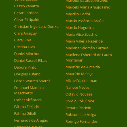
Marcelo da Silva Antunes
Cássio Zanatta
Marcelo Viana Araújo Filho
Cesar Cardoso
Marcílio Godoi
Cezar Fittipaldi
Márcio Assêncio Araújo
Christian Ingo Lenz Dunker
Márcio Nogueira
Clara Arreguy
Maria Alice Zocchio
Clara Silva
Maria Valéria Rezende
Cristina Dias
Mariana Salomão Carrara
Daniel Minchoni
Marilena Esberard de Lauro
Montanari
Daniel Russell Ribas
Maurício de Almeida
Débora Pinto
Maurício Melo Jr.
Douglas Tufano
Michel Yakini-Iman
Edson Warren Soares
Nanete Neves
Emanuel Madeira
Maschietto
Octávio Novaes
Esther Alcântara
Ovídio Poli Júnior
Fátima El Kadri
Renato Piccinin
Fátima Gilioli
Robson Luiz Veiga
Fernanda de Aragão
Rodrigo Fernandes