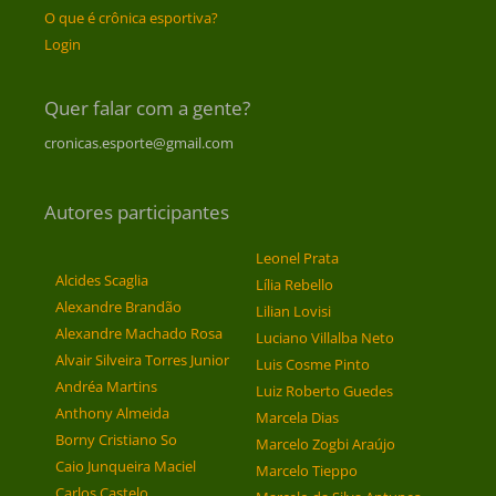
O que é crônica esportiva?
Login
Quer falar com a gente?
cronicas.esporte@gmail.com
Autores participantes
Leonel Prata
Alcides Scaglia
Lília Rebello
Alexandre Brandão
Lilian Lovisi
Alexandre Machado Rosa
Luciano Villalba Neto
Alvair Silveira Torres Junior
Luis Cosme Pinto
Andréa Martins
Luiz Roberto Guedes
Anthony Almeida
Marcela Dias
Borny Cristiano So
Marcelo Zogbi Araújo
Caio Junqueira Maciel
Marcelo Tieppo
Carlos Castelo