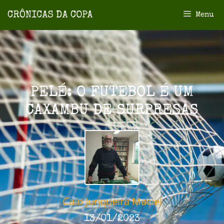
Menu
PELÉ: O FUTEBOL É UM
CAXAMBU DE SURPRESAS
Caio Junqueira Maciel
13/01/2023