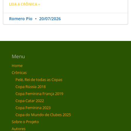
LEIA A CRÔNICA »
Romero Pio
20/07/2026
Menu
Home
Crônicas
Pelé, Rei de todas as Copas
Copa Rússia 2018
Copa Feminina França 2019
Copa Catar 2022
Copa Feminina 2023
Copa do Mundo de Clubes 2025
Sobre o Projeto
Autores