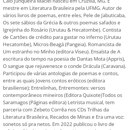
Caio Junqueira Maciel nasceu em Cruzília, MG. É
mestre em Literatura Brasileira pela UFMG. Autor de
vários livros de poemas, entre eles, Pele de Jabuticaba,
Os sete sábios da Grécia & outros poemas safados e
Igrejinha do Rosário (Urutau & Hecatombe). Contista
de Cartões de crédito para gastar no inferno (Urutau
Hecatombe), Micros-Beagá (Pangeia). Romancista de
Um estranho no Minho (editora Viseu). Ensaísta de A
escritura do tempo na poesia de Dantas Mota (Appris),
O sangue que rejuvenesce o conde Drácula (Caravana).
Participou de várias antologias de poemas e contos,
entre as quais Jovens contos eróticos (editora
brasiliense); Entrelinhas, Entremontes: versos
contemporâneos mineiros (Editora Quixote)Todos os
Saramagos (Páginas editora) Letrista musical, tem
parceria com Zebeto Corrêa nos CDs Trilhas da
Literatura Brasileira, Recados de Minas e Era uma voz:
sonetos só pra netos. Em 2022 publicou o livro de