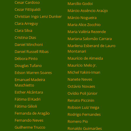
Cesar Cardoso
Marcílio Godoi
Cezar Fittipaldi
Márcio Assêncio Araújo
Christian Ingo Lenz Dunker
Márcio Nogueira
Clara Arreguy
Maria Alice Zocchio
Clara Silva
Maria Valéria Rezende
Cristina Dias
Mariana Salomão Carrara
Daniel Minchoni
Marilena Esberard de Lauro
Montanari
Daniel Russell Ribas
Maurício de Almeida
Débora Pinto
Maurício Melo Jr.
Douglas Tufano
Michel Yakini-Iman
Edson Warren Soares
Nanete Neves
Emanuel Madeira
Maschietto
Octávio Novaes
Esther Alcântara
Ovídio Poli Júnior
Fátima El Kadri
Renato Piccinin
Fátima Gilioli
Robson Luiz Veiga
Fernanda de Aragão
Rodrigo Fernandes
Fernando Neves
Romero Pio
Guilherme Trucco
Ronaldo Guimarães