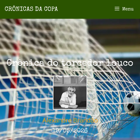
Menu
Crônica do torcedor louco
Alexandre Brandão
19/05/2026