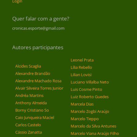
Login
Quer falar com a gente?
cronicas.esporte@gmail.com
Autores participantes
Leonel Prata
Alcides Scaglia
Lília Rebello
Alexandre Brandão
Lilian Lovisi
Alexandre Machado Rosa
Luciano Villalba Neto
Alvair Silveira Torres Junior
Luis Cosme Pinto
Andréa Martins
Luiz Roberto Guedes
Anthony Almeida
Marcela Dias
Borny Cristiano So
Marcelo Zogbi Araújo
Caio Junqueira Maciel
Marcelo Tieppo
Carlos Castelo
Marcelo da Silva Antunes
Cássio Zanatta
Marcelo Viana Araújo Filho