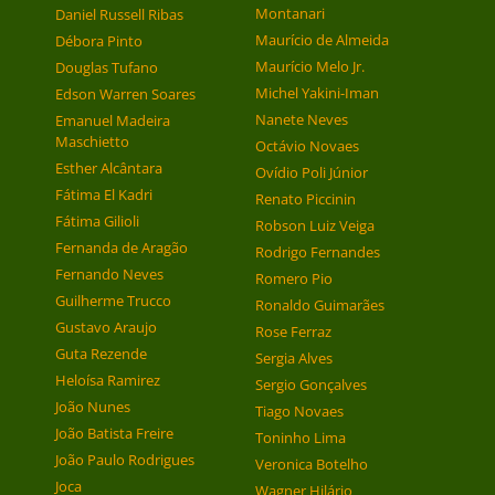
Montanari
Daniel Russell Ribas
Maurício de Almeida
Débora Pinto
Maurício Melo Jr.
Douglas Tufano
Michel Yakini-Iman
Edson Warren Soares
Nanete Neves
Emanuel Madeira
Maschietto
Octávio Novaes
Esther Alcântara
Ovídio Poli Júnior
Fátima El Kadri
Renato Piccinin
Fátima Gilioli
Robson Luiz Veiga
Fernanda de Aragão
Rodrigo Fernandes
Fernando Neves
Romero Pio
Guilherme Trucco
Ronaldo Guimarães
Gustavo Araujo
Rose Ferraz
Guta Rezende
Sergia Alves
Heloísa Ramirez
Sergio Gonçalves
João Nunes
Tiago Novaes
João Batista Freire
Toninho Lima
João Paulo Rodrigues
Veronica Botelho
Joca
Wagner Hilário