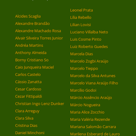
Leonel Prata
Alcides Scaglia
Lília Rebello
Alexandre Brandão
Lilian Lovisi
Alexandre Machado Rosa
Luciano Villalba Neto
Alvair Silveira Torres Junior
Luis Cosme Pinto
Andréa Martins
Luiz Roberto Guedes
Anthony Almeida
Marcela Dias
Borny Cristiano So
Marcelo Zogbi Araújo
Caio Junqueira Maciel
Marcelo Tieppo
Carlos Castelo
Marcelo da Silva Antunes
Cássio Zanatta
Marcelo Viana Araújo Filho
Cesar Cardoso
Marcílio Godoi
Cezar Fittipaldi
Márcio Assêncio Araújo
Christian Ingo Lenz Dunker
Márcio Nogueira
Clara Arreguy
Maria Alice Zocchio
Clara Silva
Maria Valéria Rezende
Cristina Dias
Mariana Salomão Carrara
Daniel Minchoni
Marilena Esberard de Lauro